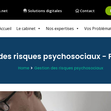
.net
Solutions digitales
Contact
Accueil
Le cabinet
Nos expertises
Vos Probléma
 des risques psychosociaux - 
Home
Gestion des risques psychosociaux