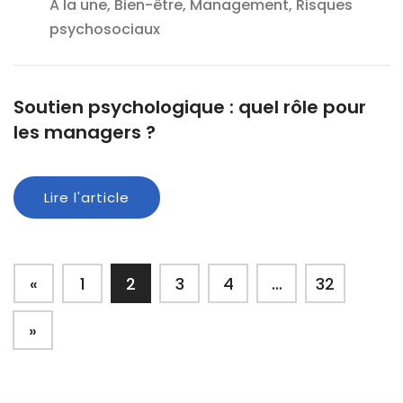
A la une, Bien-être, Management, Risques
psychosociaux
Soutien psychologique : quel rôle pour
les managers ?
Lire l'article
«
1
2
3
4
…
32
»