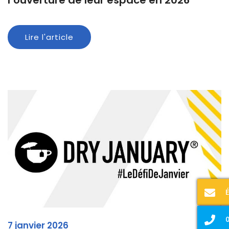
l’ouverture de leur espace en 2026
Lire l'article
0
7 janvier 2026