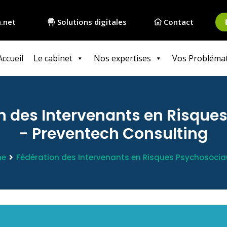
.net
Solutions digitales
Contact
Accueil
Le cabinet
Nos expertises
Vos Probléma
n des Intervenants en Risque
- Preventech Consulting
me
Fédération des Intervenants en Risques Psychosociau