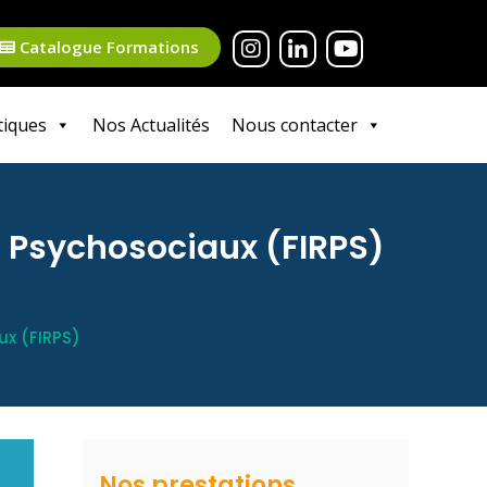
Catalogue Formations
tiques
Nos Actualités
Nous contacter
s Psychosociaux (FIRPS)
x (FIRPS)
Nos prestations