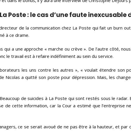
 et dans le bonus, il y aura une interview de Christophe Dejours 
 La Poste : le cas d’une faute inexcusable
 directeur de la communication chez La Poste qui fait un burn out
ené à ce drame.
qui a une approche « marche ou crève ». De l’autre côté, nous av
nc le travail est à refaire indéfiniment au sein du service.
borateurs les uns contre les autres », « voulait étendre son 
r de Nicolas a quitté son poste pour dépression. Mais, les chan
s. Beaucoup de suicides à La Poste qui sont restés sous le radar.
e de cette information, car la Cour a estimé que l’entreprise ne
nagers, ce se serait avoué de ne pas être à la hauteur, et par c