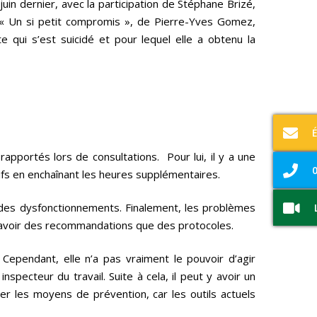
uin dernier, avec la participation de Stéphane Brizé,
n « Un si petit compromis », de Pierre-Yves Gomez,
 qui s’est suicidé et pour lequel elle a obtenu la
apportés lors de consultations. Pour lui, il y a une
0
tifs en enchaînant les heures supplémentaires.
ine des dysfonctionnements. Finalement, les problèmes
x avoir des recommandations que des protocoles.
. Cependant, elle n’a pas vraiment le pouvoir d’agir
pecteur du travail. Suite à cela, il peut y avoir un
cer les moyens de prévention, car les outils actuels