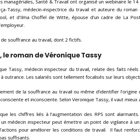
es managériales, Santé & Travail ont organisé un webinaire le 14 j
rça-Tassy, médecin-inspectrice du travail et auteure du roma
ol, et d’Ilma Choffel de Witte, épouse d’un cadre de La Poste
’employeur.
e souffrance au travail, dont 2 fictifs.
 », le roman de Véronique Tassy
 Tassy, médecin inspecteur du travail, relate des faits réels r
 à outrance. Les salariés sont tellement focalisés sur leurs objec
tablement de la souffrance au travail ou même d’identifier l’orig
consciente et inconsciente. Selon Veronique Tassy, il vaut mieu
it que les chiffres liés à l’augmentation des RPS sont alarmants
n médecin inspecteur peut émettre un point de vigilance à un ins
actions pour améliorer les conditions de travail. Il faut renfor
pas suffisants.