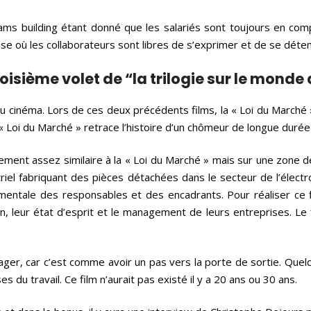
s building étant donné que les salariés sont toujours en compét
ause où les collaborateurs sont libres de s’exprimer et de se déte
oisième volet de “la trilogie sur le monde 
u cinéma. Lors de ces deux précédents films, la « Loi du Marché 
 « Loi du Marché » retrace l’histoire d’un chômeur de longue durée
ment assez similaire à la « Loi du Marché » mais sur une zone de 
striel fabriquant des pièces détachées dans le secteur de l’élec
 mentale des responsables et des encadrants. Pour réaliser ce f
 leur état d’esprit et le management de leurs entreprises. Le fi
ager, car c’est comme avoir un pas vers la porte de sortie. Quelq
 du travail. Ce film n’aurait pas existé il y a 20 ans ou 30 ans.