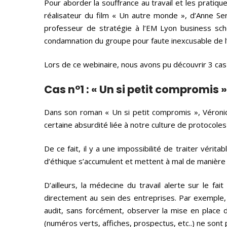
Pour aborder la souffrance au travail et les pratiqu
réalisateur du film « Un autre monde », d’Anne Se
professeur de stratégie à l’EM Lyon business scho
condamnation du groupe pour faute inexcusable de l
Lors de ce webinaire, nous avons pu découvrir 3 cas d
Cas n°1 : « Un si petit compromis
Dans son roman « Un si petit compromis », Véronique
certaine absurdité liée à notre culture de protocoles
De ce fait, il y a une impossibilité de traiter véri
d’éthique s’accumulent et mettent à mal de manière 
D’ailleurs, la médecine du travail alerte sur le fa
directement au sein des entreprises. Par exemple, u
audit, sans forcément, observer la mise en place d’
(numéros verts, affiches, prospectus, etc..) ne sont 