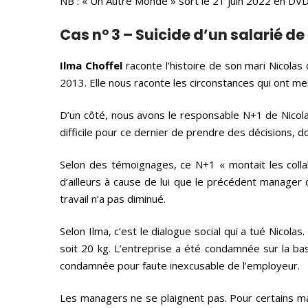
NB : « Un Autre Monde » sort le 21 juin 2022 en DVD
Cas n° 3 – Suicide d’un salarié de
Ilma Choffel
raconte l’histoire de son mari Nicolas
2013. Elle nous raconte les circonstances qui ont m
D’un côté, nous avons le responsable N+1 de Nicolas 
difficile pour ce dernier de prendre des décisions, do
Selon des témoignages, ce N+1 « montait les colla
d’ailleurs à cause de lui que le précédent manage
travail n’a pas diminué.
Selon Ilma, c’est le dialogue social qui a tué Nicola
soit 20 kg. L’entreprise a été condamnée sur la bas
condamnée pour faute inexcusable de l’employeur.
Les managers ne se plaignent pas. Pour certains ma