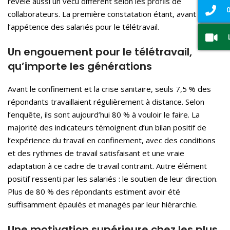
révèle aussi un vécu différent selon les profils de
0
collaborateurs. La première constatation étant, avant tout,
l’appétence des salariés pour le télétravail.
Un engouement pour le télétravail,
qu’importe les générations
Avant le confinement et la crise sanitaire, seuls 7,5 % des
répondants travaillaient régulièrement à distance. Selon
l’enquête, ils sont aujourd’hui 80 % à vouloir le faire. La
majorité des indicateurs témoignent d’un bilan positif de
l’expérience du travail en confinement, avec des conditions
et des rythmes de travail satisfaisant et une vraie
adaptation à ce cadre de travail contraint. Autre élément
positif ressenti par les salariés : le soutien de leur direction.
Plus de 80 % des répondants estiment avoir été
suffisamment épaulés et managés par leur hiérarchie.
Une motivation supérieure chez les plus