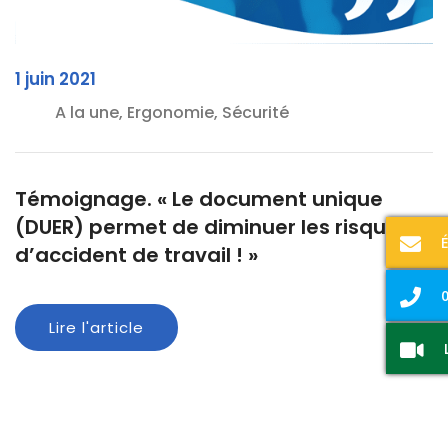
1 juin 2021
A la une, Ergonomie, Sécurité
Témoignage. « Le document unique
(DUER) permet de diminuer les risques
d’accident de travail ! »
0
Lire l'article