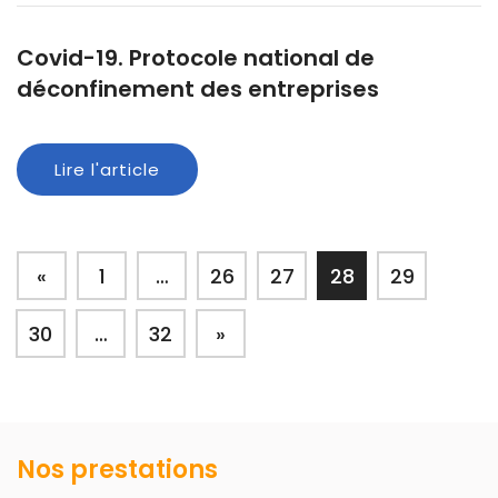
Covid-19. Protocole national de
déconfinement des entreprises
Lire l'article
«
1
…
26
27
28
29
30
…
32
»
Nos prestations