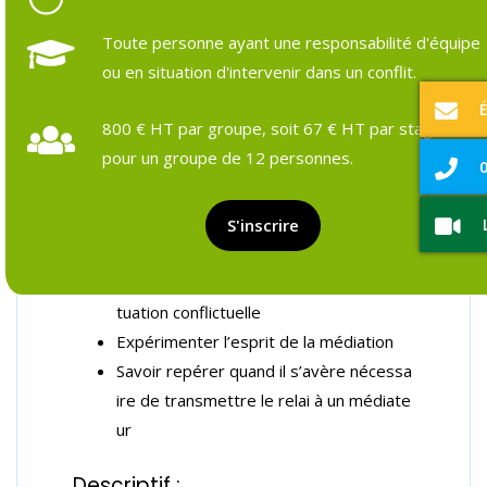
Toute personne ayant une responsabilité d'équipe
ou en situation d'intervenir dans un conflit.
Objectifs et prérequis
Programme détaillé
Formateurs & pédagogie
Ressources et outils
Suivi pos
800 € HT par groupe, soit 67 € HT par stagiaire
pour un groupe de 12 personnes.
0
Objectifs de la formation :
Découvrir les fondamentaux de la médi
S'inscrire
ation
Se positionner efficacement dans une si
tuation conflictuelle
Expérimenter l’esprit de la médiation
Savoir repérer quand il s’avère nécessa
ire de transmettre le relai à un médiate
ur
Descriptif :