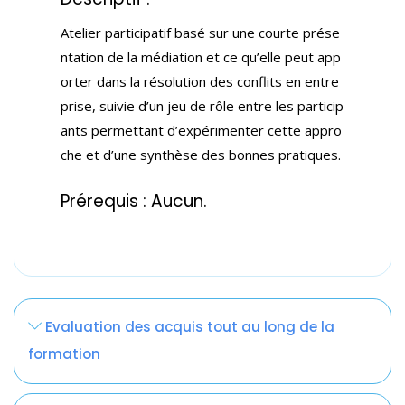
Atelier participatif basé sur une courte prése
ntation de la médiation et ce qu’elle peut app
orter dans la résolution des conflits en entre
prise, suivie d’un jeu de rôle entre les particip
ants permettant d’expérimenter cette appro
che et d’une synthèse des bonnes pratiques.
Prérequis : Aucun.
La mallette pédagogique de cette formation inclut :
Formateurs et formatrices :
Les points abordés :
Evaluation des acquis tout au long de la
Le support pédagogique enrichi
Psychosociologue clinicenne
formation
Sur la base de 3 heures :
Une bibliographie et des ressources
Méthodes pédagogiques :
Tour de table, présentation et attentes des
pédagogiques complémentaires (guides,