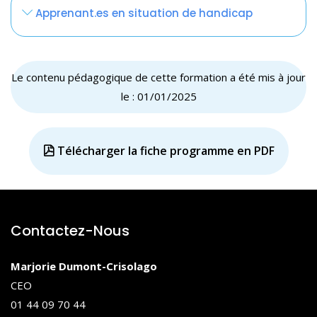
participants
Support de formation Powerpoint
publications, etc.)
Apprenant.es en situation de handicap
Présentation théorique de la médiation
Mises en situation
Les supports d’ateliers et études de cas
Mise en situation
Visionnage de vidéos illustrant la thématique
Des ressources complémentaires (articles,
Débriefing collectif du jeu
Quizz
podcasts, etc.)
Le contenu pédagogique de cette formation a été mis à jour
Synthèse des bonnes pratiques
le : 01/01/2025
Télécharger la fiche programme en PDF
Contactez-Nous
Marjorie Dumont-Crisolago
CEO
01 44 09 70 44