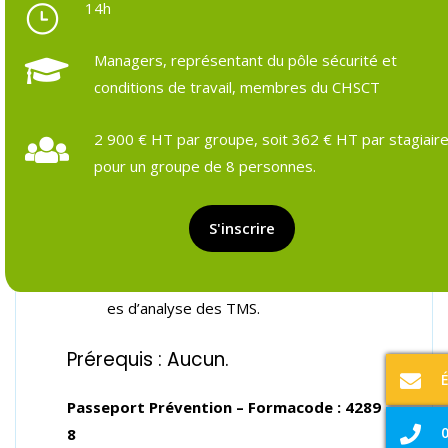
14h
Managers, représentant du pôle sécurité et
conditions de travail, membres du CHSCT
Objectifs et prérequis
Programme détaillé
Formateurs & pédagogie
Ressources et outils
Suivi pos
2 900 € HT par groupe, soit 362 € HT par stagiair
pour un groupe de 8 personnes.
Objectifs de la formation :
Connaître les facteurs de risques des T
S'inscrire
roubles Musculo-Squelettiques (TMS).
Être capable d’utiliser les outils/méthod
es d’analyse des TMS.
Prérequis : Aucun.
Passeport Prévention – Formacode :
4289
0
8