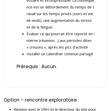
essaire et incompressible. La conséque
nce est un débordement du temps de t
ravail sur les temps privés (soirs et we
ek-ends), une augmentation du stress
et de la fatigue.
Évaluer ce qui pourrait être reporté en i
nterne (réunions…) aux périodes dites
« creuses », après les pics d’activité
Installer un calendrier commun partagé
Prérequis : Aucun.
La mallette pédagogique de cette formation inclut :
Formateurs et formatrices :
Les points abordés :
Option – rencontre exploratoire :
Le support pédagogique enrichi
Un psychosociologue clinicien
◉ Théorie : Apports théoriques
Réunion avec le DRH et le directeur du site pour