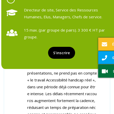
Directeur de site, Service des Ressources
Humaines, Elus, Managers, Chefs de service.
Objectifs et prérequis
Programme détaillé
Formateurs & pédagogie
Ressources et outils
Suivi pos
15 max. (par groupe de pairs). 3 300 € HT par
groupe.
Objectifs de la formation :
Redéfinir la quantification du travail réel
S'inscrire
0
de préparation : L’objectif centré sur le
chiffre et le résultat, dans le cadre des
présentations, ne prend pas en compte
« le travail Accessibilité handicap réel »,
dans une période déjà connue pour êtr
e intense. Les délais récemment raccou
rcis augmentent fortement la cadence,
réduisant un temps de préparation néc