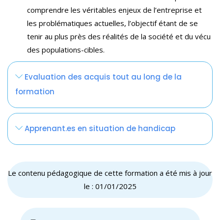
Une bibliographie et des ressources
Méthodes pédagogiques :
comprendre les véritables enjeux de l’entreprise et
◉ Pratique
pédagogiques complémentaires (guides,
les problématiques actuelles, l’objectif étant de se
Travail en sous groupe de travail sur les
Formation en distanciel
publications, etc.)
tenir au plus près des réalités de la société et du vécu
différentes problématiques pour trouver des
Support de formation PowerPoint
Les supports d’ateliers et études de cas
des populations-cibles.
solutions en interne avec les collaborateurs (3 sous
Quizz
Des ressources complémentaires (articles,
groupes)
Travail en sous-groupe, débats en plénière,
podcasts, etc.)
Evaluation des acquis tout au long de la
séquence de concrétisation des acquis
formation
Apprenant.es en situation de handicap
Le contenu pédagogique de cette formation a été mis à jour
le : 01/01/2025