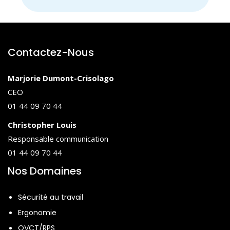
Les conséquences du stress sur l’individu :
impact sur la santé, la vie professionnelle et
la vie privée.
La gestion du stress 1 : les stratégies
Contactez-Nous
d’adaptation, la spirale du stress, les TCCE
(thérapies corporelles cognitives et
Marjorie Dumont-Crisolago
comportementales), la respiration, la
CEO
relaxation
01 44 09 70 44
◉ Aspects pratiques :
Christopher Louis
La gestion du stress 2 : Le coping ou
Responsable communication
ajustement au stress, la restructuration
01 44 09 70 44
cognitive (travail sur les pensées
Nos Domaines
automatiques, l’interprétation, les
ruminations, les croyances, les émotions).
Sécurité au travail
Analyse collective de situations vécues
Ergonomie
(cause, réaction, stratégie développée,
QVCT/RPS