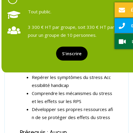
Tout public.
Objectifs et prérequis
Programme détaillé
Formateurs & pédagogie
Ressources et outils
Suivi pos
0
3 300 € HT par groupe, soit 330 € HT par stagiair
pour un groupe de 10 personnes.
Objectifs de la formation :
S'inscrire
Appréhendez les situations de stress a
u travail
Repérer les symptômes du stress Acc
essibilité handicap
Comprendre les mécanismes du stress
et les effets sur les RPS
Développer ses propres ressources afi
n de se protéger des effets du stress
Prérequis : Aucun.