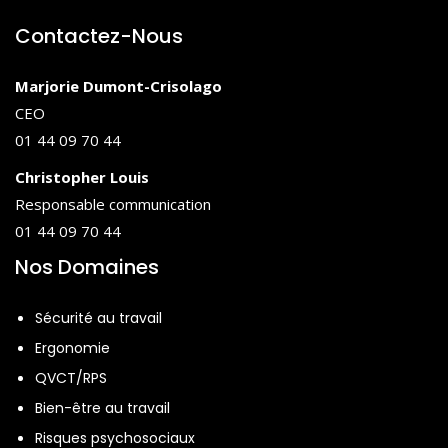
risques psychosociaux
Contactez-Nous
Définir 6 familles de facteurs des RPS ;
Mener une réflexion sur les plusieurs
Marjorie Dumont-Crisolago
facteurs saillants ; Repérer les troubles
CEO
et les signaux d’alerte
01 44 09 70 44
Définir les principaux troubles
psychosociaux : stress, burn-out,
Christopher Louis
violences au travail, harcèlement moral
Responsable communication
et sexuel, conduites addictives ;
01 44 09 70 44
Identifier les manifestations de mal-
Nos Domaines
être et les conséquences collectives
des RPS : absentéisme, turn-over,
Sécurité au travail
plaintes et les erreurs confits ;
Ergonomie
Agir face aux RPS : pratiques
QVCT/RPS
managériales à visée préventive
Bien-être au travail
Agir en prévention primaire collective :
Développer les pratiques
Risques psychosociaux