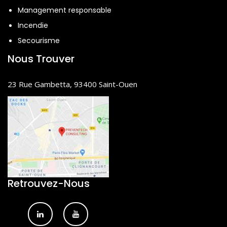
managériales favorisant la santé
Management responsable
au travail ;
Incendie
Savoir mener un diagnostic
Secourisme
partagé pour agir sur le travail et
Nous Trouver
son organisation ;
Agir en prévention individuelle :
23 Rue Gambetta, 93400 Saint-Ouen
Identifier les acteurs de la prévention
internes et externes
Consolider l’entretien d’écoute : créer
un espace sécurisé d’écoute, écouter
activement, accompagner, orienter.
Retrouvez-Nous