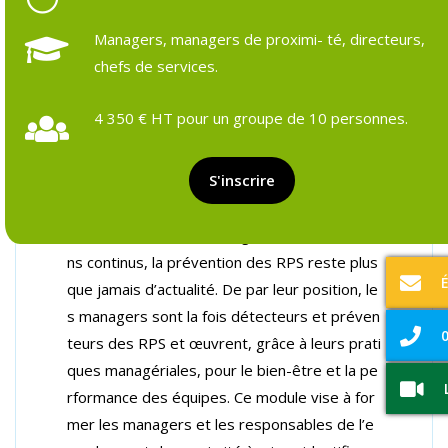
Managers, managers de proximi- té, directeurs,
chefs de services.
Objectifs et prérequis
Programme détaillé
Formateurs & pédagogie
Ressources et outils
Suivi pos
4 350 € HT pour un groupe de 10 personnes.
Les relations entre les professionnels, l’orga
S'inscrire
nisation du travail et les dynamiques collectiv
es ont un impact sur la performance globale.
Dans le contexte de changements et évolutio
ns continus, la prévention des RPS reste plus
que jamais d’actualité. De par leur position, le
s managers sont la fois détecteurs et préven
0
teurs des RPS et œuvrent, grâce à leurs prati
ques managériales, pour le bien-être et la pe
rformance des équipes. Ce module vise à for
mer les managers et les responsables de l’e