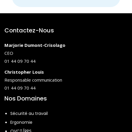
biomécaniques (postures, efforts,
répétitivité…)
organisationnels (cadence, stress,
manque de pause…)
Contactez-Nous
environnementaux et psychosociaux
Illustrations concrètes par vidéos ou
Marjorie Dumont-Crisolago
photos de situations réelles
CEO
01 44 09 70 44
Identifier les risques dans sa propre
activité
Christopher Louis
Responsable communication
Travail en petits groupes : repérage
01 44 09 70 44
des risques TMS sur des situations de
Nos Domaines
travail typiques
Partage des constats en plénière
Sécurité au travail
Échanges autour des contraintes et
Ergonomie
leviers d’action possibles
QVCT/RPS