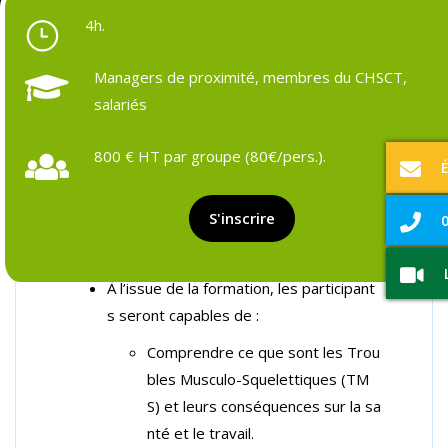
4h.
Managers de proximité, membres du CHSCT,
salariés
Objectifs et prérequis
Programme détaillé
Formateurs & pédagogie
Ressources et outils
Suivi pos
800 € HT par groupe (80€/pers.).
Objectifs de la forma
S'inscrire
0
tion :
À l’issue de la formation, les participant
s seront capables de :
Comprendre ce que sont les Trou
bles Musculo-Squelettiques (TM
S) et leurs conséquences sur la sa
nté et le travail.