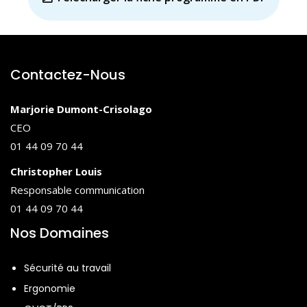
bio-psycho-social
Facteurs de risque ;
Facteurs de protection et pratiques
Contactez-Nous
favorisant la santé mentale positive ;
Comment apporter son soutien si un
Marjorie Dumont-Crisolago
proche/collègue est en difficulté
CEO
psychologique : signaux de détresse,
01 44 09 70 44
attitudes à avoir et à éviter, conseils pour
orienter et personnes ressources.
Christopher Louis
Responsable communication
01 44 09 70 44
Nos Domaines
Sécurité au travail
Ergonomie