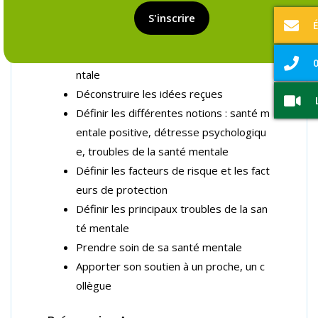
S'inscrire
Objectifs de la formation :
Définir les enjeux relatifs à la santé me
0
ntale
Déconstruire les idées reçues
Définir les différentes notions : santé m
entale positive, détresse psychologiqu
e, troubles de la santé mentale
Définir les facteurs de risque et les fact
eurs de protection
Définir les principaux troubles de la san
té mentale
Prendre soin de sa santé mentale
Apporter son soutien à un proche, un c
ollègue