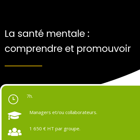
La santé mentale :
comprendre et promouvoir
7h.
Managers et/ou collaborateurs.
Objectifs et prérequis
Programme détaillé
Formateurs & pédagogie
Ressources et outils
Suivi pos
1 650 € HT par groupe.