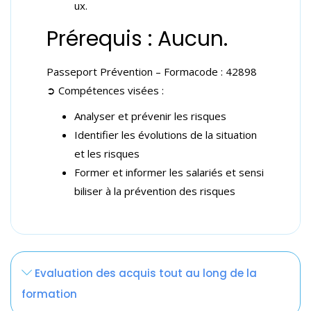
ux.
Prérequis : Aucun.
Passeport Prévention – Formacode :
42898
➲ Compétences visées :
Analyser et prévenir les risques
Identifier les évolutions de la situation
et les risques
Former et informer les salariés et sensi
biliser à la prévention des risques
Formateurs et formatrices :
Les points abordés :
La mallette pédagogique de cette formation inclut :
Evaluation des acquis tout au long de la
Le support pédagogique enrichi
Un ergonome.
◉ Matin : Etude des espaces de travail
formation
Une bibliographie et des ressources
Un peu d’histoire Typologie & Intérêt de