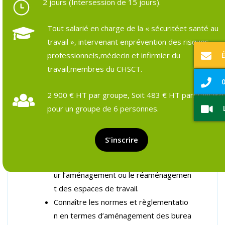
2 jours (Intersession de 15 jours).
Tout salarié en charge de la « sécuritéet santé au
travail », intervenant enprévention des risques
Objectifs et prérequis
Programme détaillé
Formateurs & pédagogie
Ressources et outils
Suivi pos
professionnels,médecin et infirmier du
travail,membres du CHSCT.
0
Objectifs de la forma
2 900 € HT par groupe, Soit 483 € HT parstagiaire
pour un groupe de 6 personnes.
tion :
Connaître les besoins des salariés en fo
S'inscrire
nction des activités de travail.
Appliquer les méthodes et les outils po
ur l’aménagement ou le réaménagemen
t des espaces de travail.
Connaître les normes et règlementatio
n en termes d’aménagement des burea