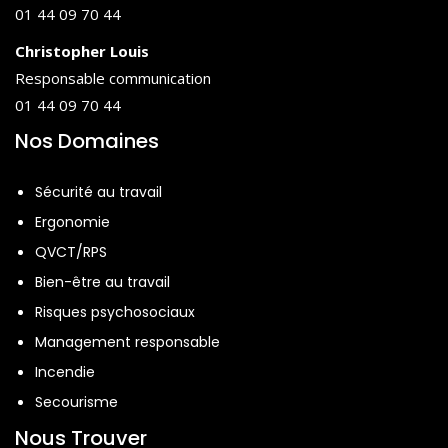
01 44 09 70 44
◉ Après-midi :
Christopher Louis
Mise en situation
Responsable communication
Étude d’un cas concret en groupe : gérer un
01 44 09 70 44
aménagement de A à Z.
Nos Domaines
Sécurité au travail
Ergonomie
QVCT/RPS
Bien-être au travail
Risques psychosociaux
Management responsable
Incendie
Secourisme
Nous Trouver