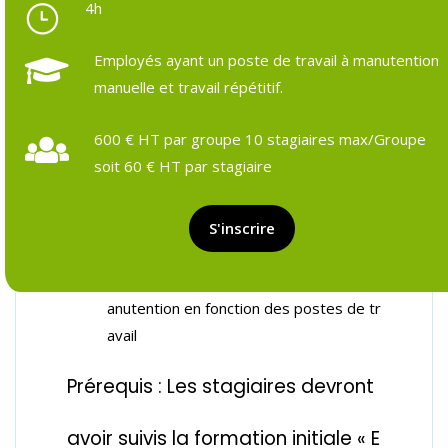
4h
Employés ayant un poste de travail à manutention
manuelle et travail répétitif.
Objectifs et prérequis
Programme détaillé
Formateurs & pédagogie
Ressources et outils
Suivi pos
600 € HT par groupe 10 stagiaires max/Groupe
soit 60 € HT par stagiaire
Objectifs de la formation :
Reconnaître les différentes pathologies
S'inscrire
liées à l’activité physiques de travail
Appliquer les principes de base de la m
anutention en fonction des postes de tr
avail
Prérequis : Les stagiaires devront
avoir suivis la formation initiale « E