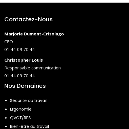
• Les pathologies discales
• Comment agir pour la prévention de ces risques ?
Contactez-Nous
• Bons comportements
• Conseils en terme d’hygiène de vie
Marjorie Dumont-Crisolago
• Respect des règles de sécurité
CEO
01 44 09 70 44
Christopher Louis
Responsable communication
01 44 09 70 44
Nos Domaines
Sécurité au travail
Ergonomie
QVCT/RPS
Bien-être au travail