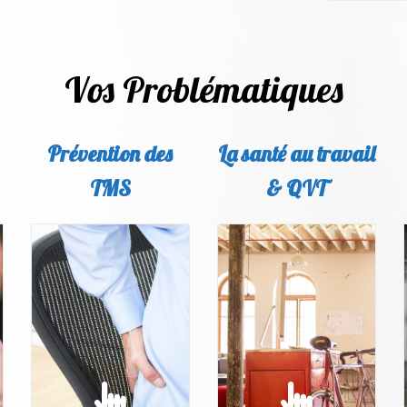
Vos Problématiques
Prévention des
La santé au travail
TMS
& QVT
PRÉVENTION DES
SANTÉ AU TRAVAIL
TMS
L'amélioration des
conditions de travail est
Des pistes d'experts
un socle essentiel à la
pour agir et prévenir les
santé et la performance
TMS
des salariés