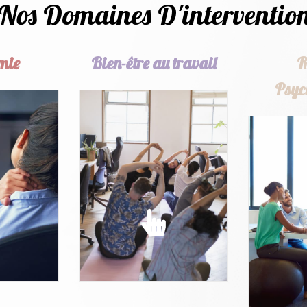
Nos Domaines D'interventio
mie
Bien-être au travail
R
Psyc
MIE
BIEN-ÊTRE AU
TRAVAIL
R
des
PSYC
ions
Améliorer les conditions
es sur
de travail en favorisant le
Prévenir 
de travail
Bien-être et la santé des
les risqu
salariés
et les fac
PLUS
EN SAVOIR PLUS
EN 