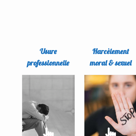
Usure
Harcèlement
professionnelle
moral & sexuel
USURE
HARCÈLEMENT
PROFESSIONNELLE
MORAL & SEXUEL
Au travail, rien ne va
Découvrez tout ce qu'il
plus... Des mots, des
faut savoir sur nos
regards, des attitudes
solutions contre l'usure
qui agressent.