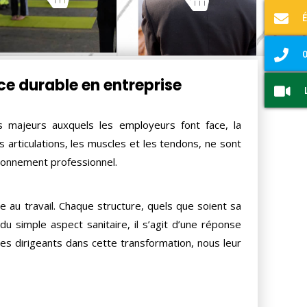
santé...
EN SAVOIR PLUS
EN SAVOIR PLUS
0
ce durable en entreprise
is majeurs auxquels les employeurs font face, la
s articulations, les muscles et les tendons, ne sont
vironnement professionnel.
ie au travail. Chaque structure, quels que soient sa
 du simple aspect sanitaire, il s’agit d’une réponse
s dirigeants dans cette transformation, nous leur