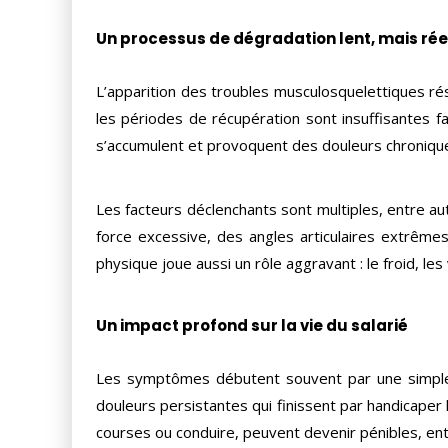
Un processus de dégradation lent, mais rée
L’apparition des troubles musculosquelettiques résu
les périodes de récupération sont insuffisantes fa
s’accumulent et provoquent des douleurs chronique
Les facteurs déclenchants sont multiples, entre aut
force excessive, des angles articulaires extrêm
physique joue aussi un rôle aggravant : le froid, le
Un impact profond sur la vie du salarié
Les symptômes débutent souvent par une simple
douleurs persistantes qui finissent par handicape
courses ou conduire, peuvent devenir pénibles, entr