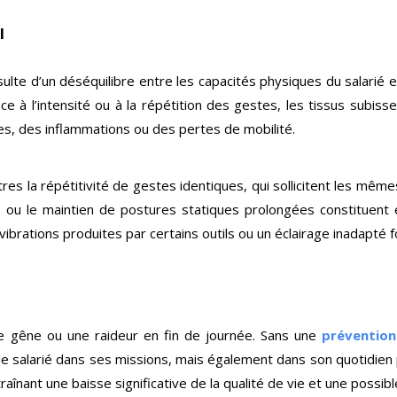
l
lte d’un déséquilibre entre les capacités physiques du salarié et 
ce à l’intensité ou à la répétition des gestes, les tissus subis
s, des inflammations ou des pertes de mobilité.
res la répétitivité de gestes identiques, qui sollicitent les mêmes
es ou le maintien de postures statiques prolongées constituen
s vibrations produites par certains outils ou un éclairage inadapté
 gêne ou une raideur en fin de journée. Sans une
préventio
r le salarié dans ses missions, mais également dans son quotidi
aînant une baisse significative de la qualité de vie et une possibl