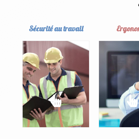
Sécurité au travail
Ergono
SÉCURITÉ AU TRAVAIL
ERGONO
prévenir les risques
Intégrer 
d'accidents et assurer la
améliorat
sécurité des salariés.
ergonomiqu
l'environnement 
EN SAVOIR PLUS
EN SAVOIR 