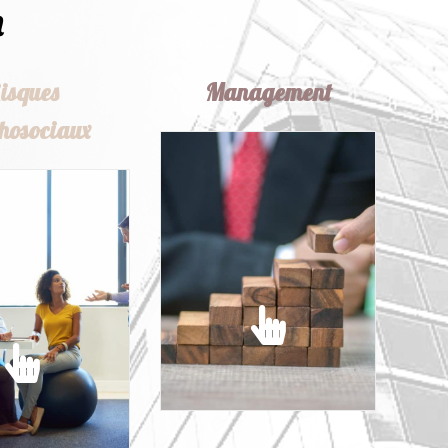
n
isques
Management
hosociaux
MANAGEMENT
ISQUES
Conseiller les managers et
HOSOCIAUX
collaborateurs pour
donner du sens et
et lutter contre
mobiliser les hommes...
es psychosociaux
teurs de stress...
EN SAVOIR PLUS
SAVOIR PLUS