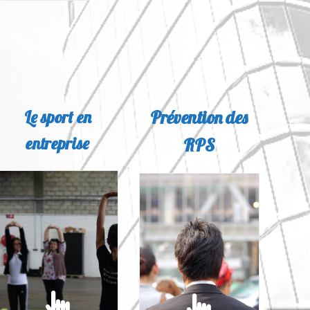
Le sport en
Prévention des
entreprise
RPS
SPORT EN
PRÉVENTION DES
ENTREPRISE
RPS
Le manque d'exercice
Dans le Code du travail,
physique est l'un des
l'employeur est tenu
principaux facteurs de
d'évaluer l'ensemble des
risque pour notre
risques auxquels sont....