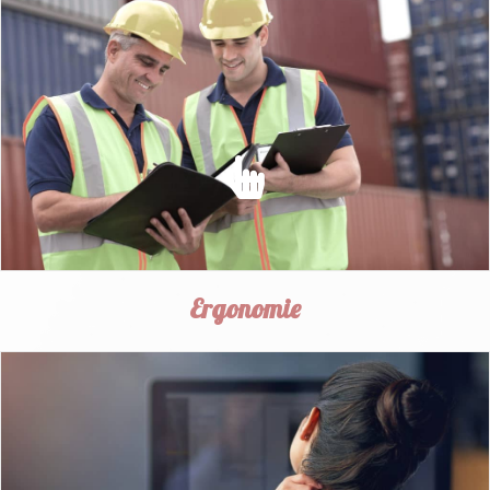
SÉCURITÉ AU TRAVAIL
prévenir les risques d'accidents et assurer la sécurité des
salariés.
EN SAVOIR PLUS
Ergonomie
ERGONOMIE
Intégrer des améliorations ergonomiques sur
l'environnement de travail