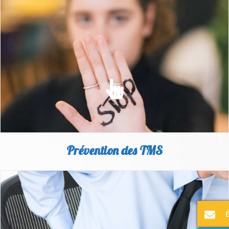
HARCÈLEMENT MORAL & SEXUEL
Au travail, rien ne va plus... Des mots, des regards, des
attitudes qui agressent.
EN SAVOIR PLUS
Prévention des TMS
PRÉVENTION DES TMS
Des pistes d'experts pour agir et prévenir les TMS