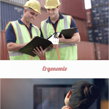
SÉCURITÉ AU TRAVAIL
prévenir les risques d'accidents et assurer la sécurité des
salariés.
EN SAVOIR PLUS
Ergonomie
ERGONOMIE
Intégrer des améliorations ergonomiques sur
l'environnement de travail