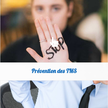
HARCÈLEMENT MORAL & SEXUEL
Au travail, rien ne va plus... Des mots, des regards, des
attitudes qui agressent.
EN SAVOIR PLUS
Prévention des TMS
PRÉVENTION DES TMS
Des pistes d'experts pour agir et prévenir les TMS