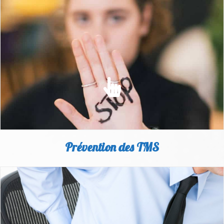
HARCÈLEMENT MORAL & SEXUEL
Au travail, rien ne va plus... Des mots, des regards, des
attitudes qui agressent.
EN SAVOIR PLUS
Prévention des TMS
PRÉVENTION DES TMS
Des pistes d'experts pour agir et prévenir les TMS