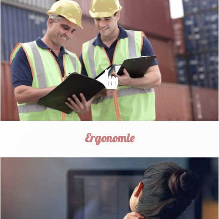
SÉCURITÉ AU TRAVAIL
prévenir les risques d'accidents et assurer la sécurité des
salariés.
EN SAVOIR PLUS
Ergonomie
ERGONOMIE
Intégrer des améliorations ergonomiques sur
l'environnement de travail